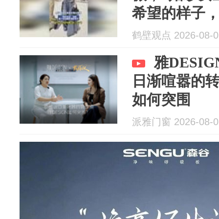
希望的样子
已经77岁了
鹤壁观点 2026-08-0
雅DESIG
日渐喧嚣的转
如何突围
派雅门窗 2026-08-0