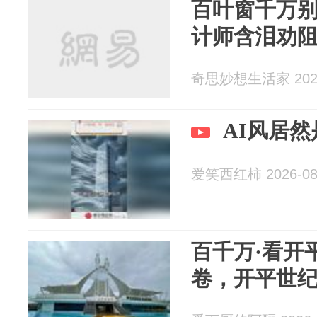
百叶窗千万别
计师含泪劝
奇思妙想生活家 2026
AI风居然
爱笑西红柿 2026-08
百千万·看开
卷，开平世纪