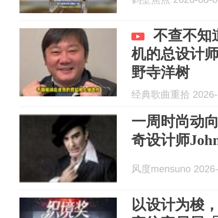
不查不知
机的总设计
野寺洋树
经典歌曲重拾 2026-0
一周时尚动向 |
奇设计师John G
风度mensuno 2026-
以设计为梭，