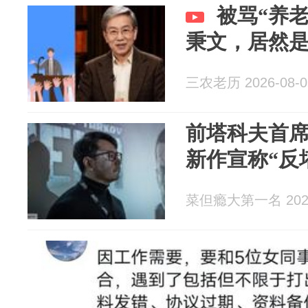
被骂“养
秉文，居然
三农老历 2026-08-0
前塔科夫首席
新作宣称“反
菜但瘾大第一名 2026