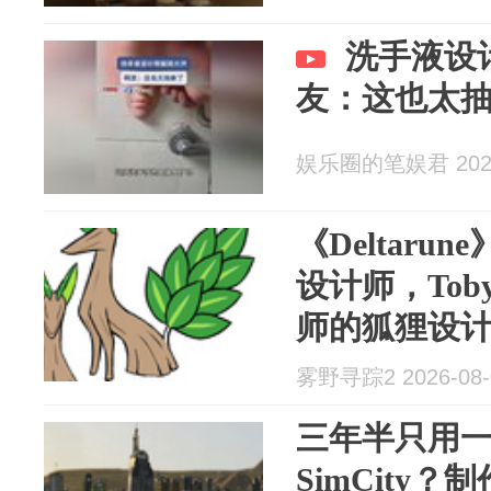
洗手液设
友：这也太
娱乐圈的笔娱君 2026
《Deltar
设计师，Tob
师的狐狸设
雾野寻踪2 2026-08-
三年半只用
SimCity