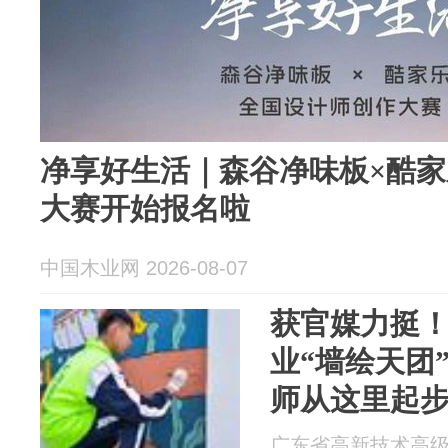
净享好生活｜森谷净味板×酷
大赛开始报名啦
中国木业网 2026-08-07
获官媒力挺
业“墙绘天团
师从这里起
广东省高新技术高级技工