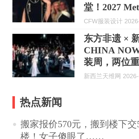
堂！2027 Me
Galliano: Ho
CFW服装设计 2026-
东方非遗 × 
CHINA N
装周，两位
一场秀看见
新西兰天维网 2026-0
量！
热点新闻
搬家报价570元，搬到楼下交5
楼！女子傻眼了……