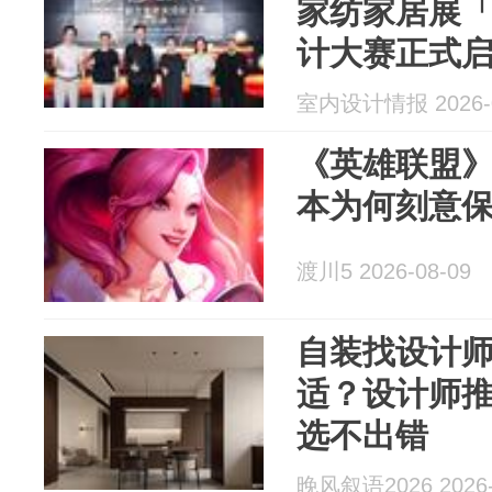
家纺家居展「
计大赛正式
室内设计情报 2026-0
《英雄联盟》设
本为何刻意
渡川5 2026-08-09
自装找设计
适？设计师
选不出错
晚风叙语2026 2026-