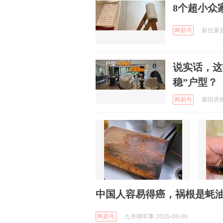
8个超小众
网易号
新住家居 
说实话，这
稳”户型？
网易号
襄阳房协 
中国人容易得癌，祸根是蚝油
网易号
九哥聊军事 2026-08-06