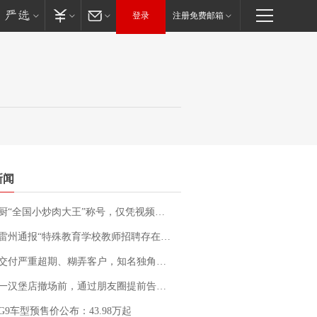
登录
注册免费邮箱
新闻
“全国小炒肉大王”称号，仅凭视频评出？中国烹饪协会回应
通报“特殊教育学校教师招聘存在违规行为”：已启动问责程序 副校长被停职
期、糊弄客户，知名独角兽车企创始人回应：都没证据，将依法采取措施，“本人长期与美国交管局保持沟通，对方表示肯定”
撤场前，通过朋友圈提前告知逐一退费，有顾客仅剩1元也全被退回，分文不少；顾客：言而有信，让人感动
G9车型预售价公布：43.98万起