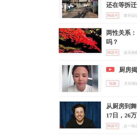
还在等拆迁
网易号
辉哥说动漫
两性关系：
吗？
网易号
娱乐洞察点
厨房
视频
月光倾城p
从厨房到舞台
17日，2
网易号
赴一场山海