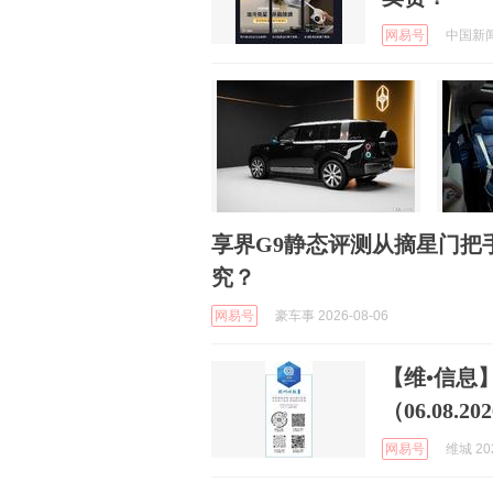
网易号
中国新闻周
享界G9静态评测从摘星门把
究？
网易号
豪车事 2026-08-06
【维•信息
（06.08.202
网易号
维城 202