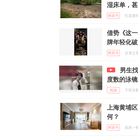
湿床单，甚
网易号
红星新闻 
借势《这一
牌年轻化破
网易号
证券之星 
男生
度数的泳镜
视频
下班乐翻天
上海黄埔区
何？
网易号
如风一般吹