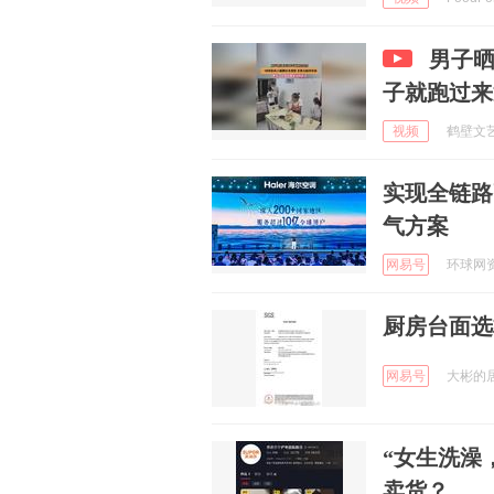
男子
子就跑过来
视频
鹤壁文艺 
实现全链路
气方案
网易号
环球网资讯
厨房台面选
网易号
大彬的居家
“女生洗澡
卖货？