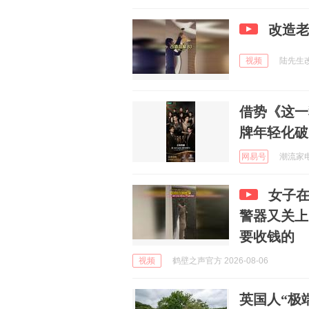
改造老
视频
陆先生改造
借势《这一
牌年轻化破
网易号
潮流家电 
女子
警器又关上
要收钱的
视频
鹤壁之声官方 2026-08-06
英国人“极