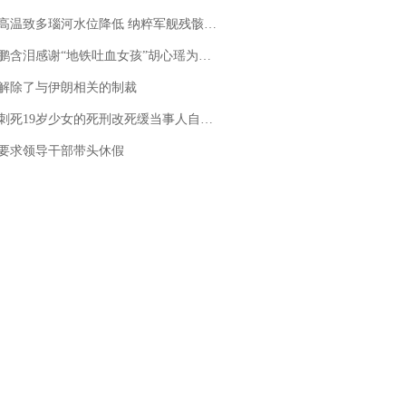
高温致多瑙河水位降低 纳粹军舰残骸重见天日
地铁吐血女孩”胡心瑶为嫣然天使捐99999元：这份捐赠太沉重，尊重其捐赠意愿，个人向胡心瑶和她的病友之家各捐赠99999元
解除了与伊朗相关的制裁
19岁少女的死刑改死缓当事人自述：出狱11年间始终刻意躲避被害人家属
要求领导干部带头休假