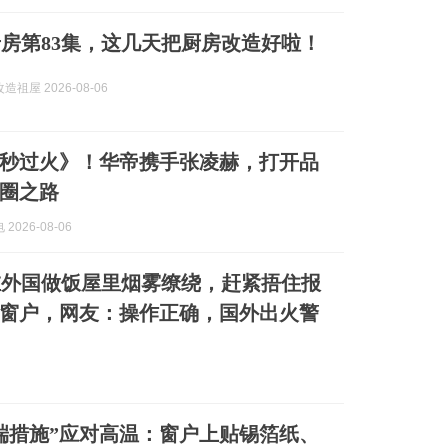
房第83集，这几天把厨房改造好啦！
祖屋 2026-08-06
秒过火》！华帝携手张凌赫，打开品
圈之路
2026-08-06
在外国做饭屋里烟雾缭绕，赶紧捂住报
窗户，网友：操作正确，国外出火警
端措施”应对高温：窗户上贴锡箔纸、