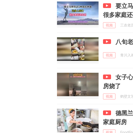
要立马
很多家庭还
视频
三农老历 
八旬
视频
青川入画 
女子
房烧了
视频
鹤壁文艺 
德黑兰
家庭厨房
视频
FoodFo