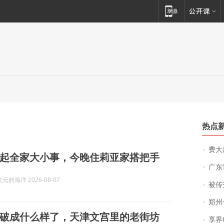
热点
费大厨
起全家大小事，今晚住莉亚家搭把手
广东雷州
的海洋 2026-08-07
被传交付严重超
郑州一汉堡店
破成什么样了，天津文宫里的老街坊
享界